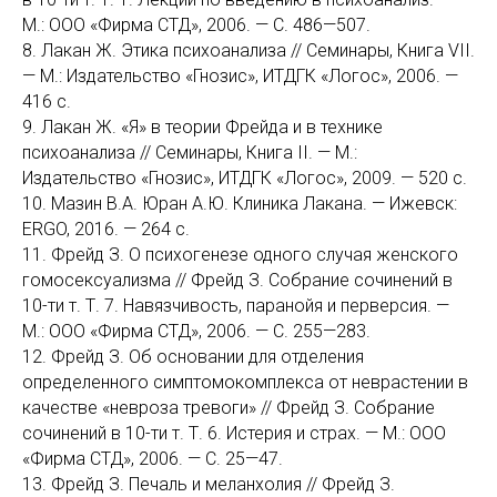
М.: ООО «Фирма СТД», 2006. — C. 486—507.
8. Лакан Ж. Этика психоанализа // Семинары, Книга VII.
— М.: Издательство «Гнозис», ИТДГК «Логос», 2006. —
416 с.
9. Лакан Ж. «Я» в теории Фрейда и в технике
психоанализа // Семинары, Книга II. — М.:
Издательство «Гнозис», ИТДГК «Логос», 2009. — 520 с.
10. Мазин В.А. Юран А.Ю. Клиника Лакана. — Ижевск:
ERGO, 2016. — 264 c.
11. Фрейд З. О психогенезе одного случая женского
гомосексуализма // Фрейд З. Собрание сочинений в
10-ти т. Т. 7. Навязчивость, паранойя и перверсия. —
М.: ООО «Фирма СТД», 2006. — С. 255—283.
12. Фрейд З. Об основании для отделения
определенного симптомокомплекса от неврастении в
качестве «невроза тревоги» // Фрейд З. Собрание
сочинений в 10-ти т. Т. 6. Истерия и страх. — М.: ООО
«Фирма СТД», 2006. — C. 25—47.
13. Фрейд З. Печаль и меланхолия // Фрейд З.