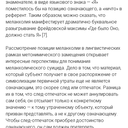
знаменателе; в виде языкового знака — «Я»
поместилось бы на позицию означающего, а «ничто» в
референт. Таким образом, можно сказать, что
меланхолия манифестирует драматично буквальное
разыгрывание фрейдовской максимы «Где было Оно,
должно стать Я» [7].
Рассмотрение позиции меланхолии в лингвистических
рамках метонимического замещения открывает
интересные перспективы для понимания
меланхолического суицида. Дело в том, что материал,
который субъект получает в свое распоряжение от
символизации первичной утраты еще не является
означающим, это скорее след или отпечаток. Разница
их в том, что след-отпечаток не может аннулировать
сам себя, он отсылает только к конкретному
значению — к тому утраченному объекту, который
призван представлять, а не к другому означающему.
Чтобы след-отпечаток приобрел достоинство
означающего, он сам должен претерпеть