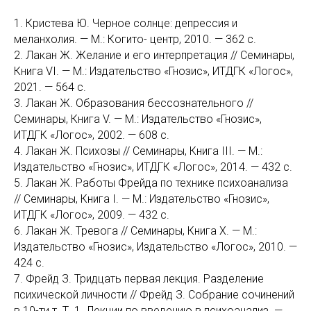
1. Кристева Ю. Черное солнце: депрессия и
меланхолия. — М.: Когито- центр, 2010. — 362 с.
2. Лакан Ж. Желание и его интерпретация // Семинары,
Книга VI. — М.: Издательство «Гнозис», ИТДГК «Логос»,
2021. — 564 с.
3. Лакан Ж. Образования бессознательного //
Семинары, Книга V. — М.: Издательство «Гнозис»,
ИТДГК «Логос», 2002. — 608 с.
4. Лакан Ж. Психозы // Семинары, Книга III. — М.:
Издательство «Гнозис», ИТДГК «Логос», 2014. — 432 с.
5. Лакан Ж. Работы Фрейда по технике психоанализа
// Семинары, Книга I. — М.: Издательство «Гнозис»,
ИТДГК «Логос», 2009. — 432 с.
6. Лакан Ж. Тревога // Семинары, Книга X. — М.:
Издательство «Гнозис», Издательство «Логос», 2010. —
424 с.
7. Фрейд З. Тридцать первая лекция. Разделение
психической личности // Фрейд З. Собрание сочинений
в 10-ти т. Т. 1. Лекции по введению в психоанализ. —