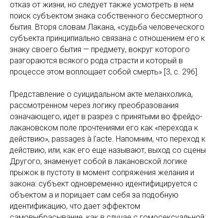
отказ от жизни, но следует также усмотреть в нем
поиск субъектом знака собственного бессмертного
бытия. Вторя словам Лакана, «судьба человеческого
субъекта принципиально связана с отношением его к
знаку своего бытия — предмету, вокруг которого
разгораются всякого рода страсти и который в
процессе этом воплощает собой смерть» [3, c. 296].
Представление о суицидальном акте меланхолика,
рассмотренном через логику преобразования
означающего, идет в разрез с принятыми во фрейдо-
лакановском поле прочтениями его как «перехода к
действию», passages à l'acte. Напомним, что переход к
действию, или, как его еще называют, выход со сцены
Другого, знаменует собой в лакановской логике
прыжок в пустоту в момент сопряжения желания и
закона: субъект одновременно идентифицируется с
объектом а и порицает сам себя за подобную
идентификацию, что дает эффектом
самовыбрасывание, как в случае с гомосексуальной