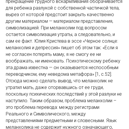
прекращение грудного вскармливания оборачивается
для ребенка разлукой с собственной частичкой тела,
вырез от которой предстоит закрыть качественно
другим материалом — материалом представления,
символизацией. При меланхолии под вопросом
остается символизация утраты, а следовательно, и
сам ее факт. Юлия Кристева в эссе «Черное солнце:
меланхолия и депрессия» пишет об этом так: «Если я
не согласен потерять маму, я не смогу ее ни
воображать, ни именовать. Психотическому ребенку
эта драма известна — он оказывается неспособным
переводчиком, ему неведома метафора» [1, с.52].
Отсюда можно сделать вывод, что меланхолик не
утратил мать, даже оторвавшись от ее груди,
поскольку психических последствий у этой разлуки не
наступило. Таким образом, проблема меланхолии –
это проблема перевода: между регистрами
Реального и Символического, между
представлениями предметными и словесными. Язык
меланхолика не содержит нужного означающего,