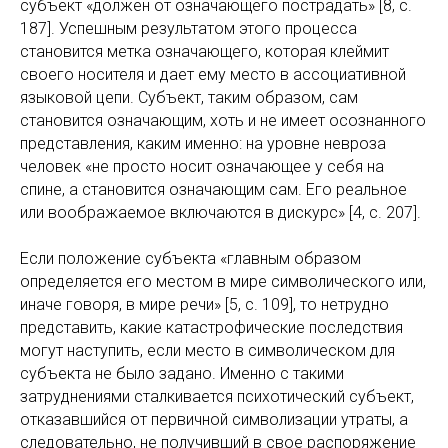
субъект «должен от означающего пострадать» [8, с.
187]. Успешным результатом этого процесса
становится метка означающего, которая клеймит
своего носителя и дает ему место в ассоциативной
языковой цепи. Субъект, таким образом, сам
становится означающим, хоть и не имеет осознанного
представления, каким именно: на уровне невроза
человек «не просто носит означающее у себя на
спине, а становится означающим сам. Его реальное
или воображаемое включаются в дискурс» [4, с. 207].
Если положение субъекта «главным образом
определяется его местом в мире символического или,
иначе говоря, в мире речи» [5, c. 109], то нетрудно
представить, какие катастрофические последствия
могут наступить, если место в символическом для
субъекта не было задано. Именно с такими
затруднениями сталкивается психотический субъект,
отказавшийся от первичной символизации утраты, а
следовательно, не получивший в свое распоряжение