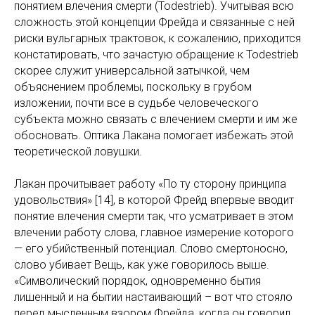
понятием влечения смерти (Todestrieb). Учитывая всю
сложность этой концепции Фрейда и связанные с ней
риски вульгарных трактовок, к сожалению, приходится
констатировать, что зачастую обращение к Todestrieb
скорее служит универсальной затычкой, чем
объяснением проблемы, поскольку в грубом
изложении, почти все в судьбе человеческого
субъекта можно связать с влечением смерти и им же
обосновать. Оптика Лакана помогает избежать этой
теоретической ловушки.
Лакан прочитывает работу «По ту сторону принципа
удовольствия» [14], в которой Фрейд впервые вводит
понятие влечения смерти так, что усматривает в этом
влечении работу слова, главное измерение которого
— его убийственный потенциал. Слово смертоносно,
слово убивает Вещь, как уже говорилось выше.
«Символический порядок, одновременно бытия
лишенный и на бытии настаивающий – вот что стояло
перед мысленным взором Фрейда, когда он говорил