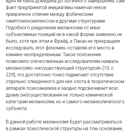
идея не была доведена до логичного завершения, сам
факт предпринятой инициативы намечал некое
призрачное отличие между фобическим
симптомокомплексом и другими структурами.
Подобного разделения меланхолии от иных
субъективных позиций ни в какой форме заявлено не
было, хотя при этом и Фрейд, и Лакан не прекращали
исследовать этот феномен, оставляя его место в
клинике неопределенным. Такое положение
позволило отечественным исследователям назвать
меланхолию «несуществующей структурой» [10, c.
229], что достаточно тонко подмечает отсутствие
отдельно отведенного для нее слота в теоретическом
аппарате психоанализа и заодно подсвечивает всю
драму (не)существования не только клинической
категории меланхолии, но и самого меланхолического
субъекта.
В данной работе меланхолия будет рассматриваться
в рамках психотической структуры на том основании,