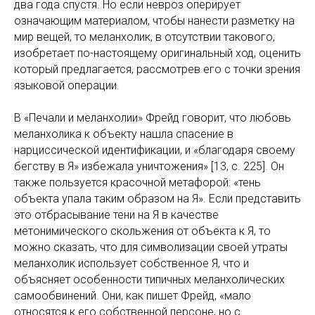
два года спустя. Но если невроз оперирует
означающим материалом, чтобы нанести разметку на
мир вещей, то меланхолик, в отсутствии такового,
изобретает по-настоящему оригинальный ход, оценить
который предлагается, рассмотрев его с точки зрения
языковой операции.
В «Печали и меланхолии» Фрейд говорит, что любовь
меланхолика к объекту нашла спасение в
нарциссической идентификации, и «благодаря своему
бегству в Я» избежала уничтожения» [13, с. 225]. Он
также пользуется красочной метафорой: «тень
объекта упала таким образом на Я». Если представить
это отбрасывание тени на Я в качестве
метонимического скольжения от объекта к Я, то
можно сказать, что для символизации своей утраты
меланхолик использует собственное Я, что и
объясняет особенности типичных меланхолических
самообвинений. Они, как пишет Фрейд, «мало
относятся к его собственной персоне, но с